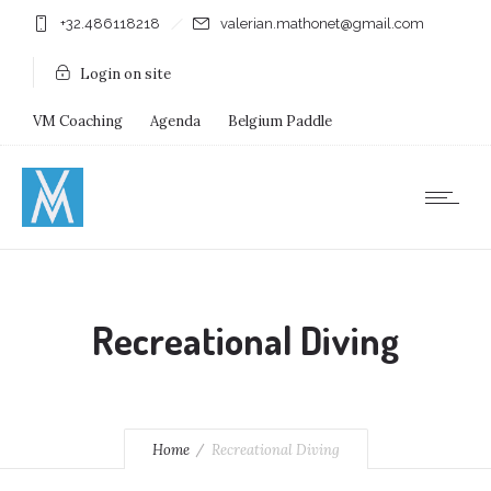
+32.486118218
valerian.mathonet@gmail.com
Login on site
VM Coaching
Agenda
Belgium Paddle
Immersion Diving
Stages
Shops
Recreational Diving
Home
Recreational Diving